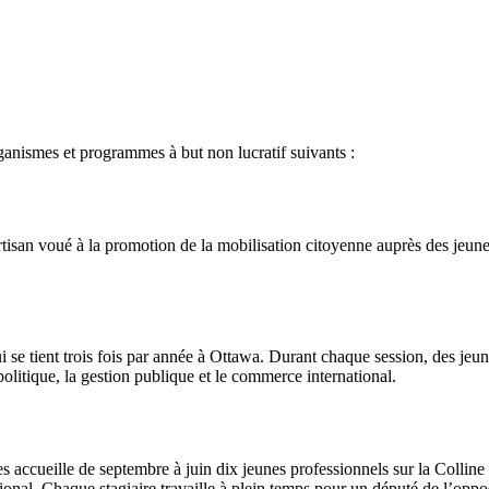
anismes et programmes à but non lucratif suivants :
tisan voué à la promotion de la mobilisation citoyenne auprès des jeune
tient trois fois par année à Ottawa. Durant chaque session, des jeunes
 politique, la gestion publique et le commerce international.
accueille de septembre à juin dix jeunes professionnels sur la Colline 
ional. Chaque stagiaire travaille à plein temps pour un député de l’oppos