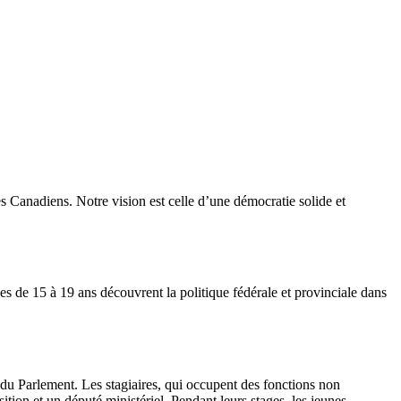
s Canadiens. Notre vision est celle d’une démocratie solide et
 de 15 à 19 ans découvrent la politique fédérale et provinciale dans
du Parlement. Les stagiaires, qui occupent des fonctions non
ition et un député ministériel. Pendant leurs stages, les jeunes